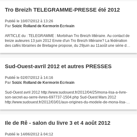
Tro Breizh TELEGRAMME-PRESSE été 2012
Publié le 10/07/2012 à 13:26
Par
Soizic Rolland de Kermorin Ecrivain
ARTICLE du : TELEGRAMME : Morbihan Tro Breizh littéraire. Au contact de
treize auteures 13 juin 2012 Envie d'un Tro Breizh littéraire? La fédération
des cafés librairies de Bretagne propose, du 29juin au 11août une série de
treize rencontres avec des...
Sud-Ouest-avril 2012 et autres PRESSES
Publié le 02/07/2012 à 14:16
Par
Soizic Rolland de Kermorin Ecrivain
Sud-Ouest avril 2012 http://www.sudouest.fr/2012/04/25/mona-lisa-a-livre-
son-secret-au-serre-livres-697737-1504.php Sud-Ouest Mars 2012
http://www.sudouest.fr/2012/03/01/aux-origines-du-modele-de-mona-lisa-
647058-813.php Autres articles de Presse : Télégramme...
Ile de Rê - salon du livre 3 et 4 août 2012
Publié le 14/06/2012 à 04:12