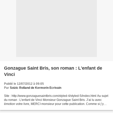
Gonzague Saint Bris, son roman : L'enfant de
Vinci
Publié le 12/07/2012 à 09:05
Par
Soizic Rolland de Kermorin Ecrivain
Site : http://www.gonzaguesaintbris.com/styled-4/styled-5/index.html Au sujet
du roman : L'enfant de Vinci Monsieur Gonzague Saint Bris. J’ai lu avec
émotion votre livre, MERCI monsieur pour cette publication. Comme si j’y
étais, j’ai retrouvé à travers...