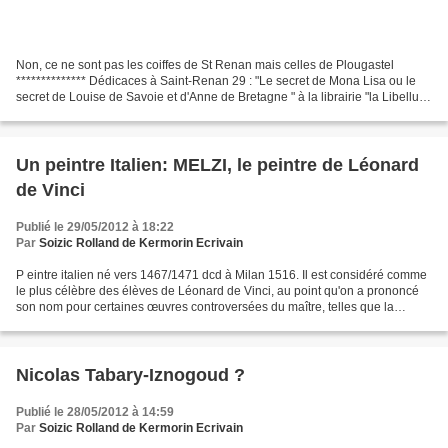
Non, ce ne sont pas les coiffes de St Renan mais celles de Plougastel
************** Dédicaces à Saint-Renan 29 : "Le secret de Mona Lisa ou le
secret de Louise de Savoie et d'Anne de Bretagne " à la librairie "la Libellule
qui bulle" le mardi 20 mars...
Un peintre Italien: MELZI, le peintre de Léonard
de Vinci
Publié le 29/05/2012 à 18:22
Par
Soizic Rolland de Kermorin Ecrivain
P eintre italien né vers 1467/1471 dcd à Milan 1516. Il est considéré comme
le plus célèbre des élèves de Léonard de Vinci, au point qu'on a prononcé
son nom pour certaines œuvres controversées du maître, telles que la
Madone Litta (Ermitage) et la Belle...
Nicolas Tabary-Iznogoud ?
Publié le 28/05/2012 à 14:59
Par
Soizic Rolland de Kermorin Ecrivain