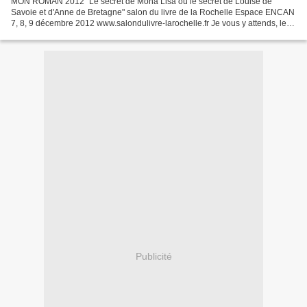
MON ROMAN 2012 "Le secret de Mona Lisa ou le secret de Louise de
Savoie et d'Anne de Bretagne" salon du livre de la Rochelle Espace ENCAN
7, 8, 9 décembre 2012 www.salondulivre-larochelle.fr Je vous y attends, le
samedi 8 et le dimanche 9 décembre 2012....
Publicité