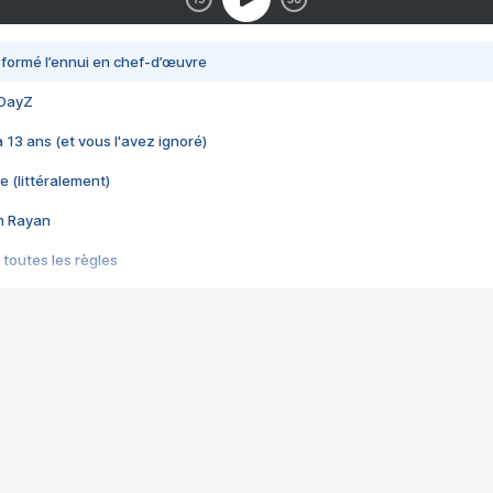
nsformé l’ennui en chef-d’œuvre
 DayZ
 a 13 ans (et vous l'avez ignoré)
e (littéralement)
im Rayan
 toutes les règles
s les jeux vidéo
us choquant de Rockstar ? - Le scandale BULLY
e plus moche de Steam
du RÊVE tourne au CAUCHEMAR
pendant 8 heures