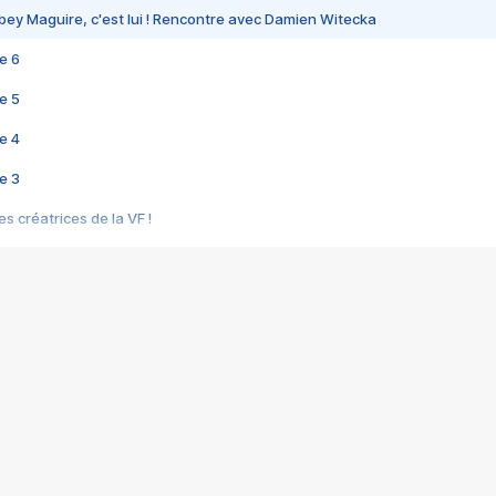
bey Maguire, c'est lui ! Rencontre avec Damien Witecka
e 6
e 5
e 4
e 3
s créatrices de la VF !
e 2
e 1
e Mektoub My Love arrive enfin ! Rencontre avec Shaïn Boumedine et Sal
i : après Toni en famille
elle réalise le bouleversant Dites lui que je l'aime
ais ! Rencontre autour de Vie privée de Rebecca Zlotowski