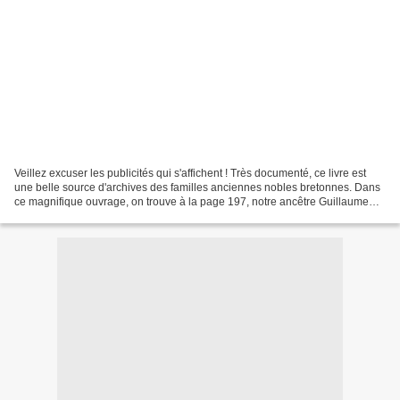
Veillez excuser les publicités qui s'affichent ! Très documenté, ce livre est
une belle source d'archives des familles anciennes nobles bretonnes. Dans
ce magnifique ouvrage, on trouve à la page 197, notre ancêtre Guillaume
Rolland de Kergolléo (1633-1678)...