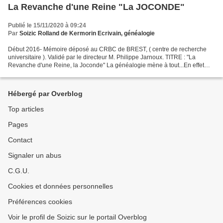
La Revanche d'une Reine "La JOCONDE"
Publié le 15/11/2020 à 09:24
Par
Soizic Rolland de Kermorin Ecrivain, généalogie
Début 2016- Mémoire déposé au CRBC de BREST, ( centre de recherche
universitaire ). Validé par le directeur M. Philippe Jarnoux. TITRE : "La
Revanche d'une Reine, la Joconde" La généalogie mène à tout...En effet
des recherches depuis 35 ans sur mes ancêtres...
Hébergé par Overblog
Top articles
Pages
Contact
Signaler un abus
C.G.U.
Cookies et données personnelles
Préférences cookies
Voir le profil de Soizic sur le portail Overblog