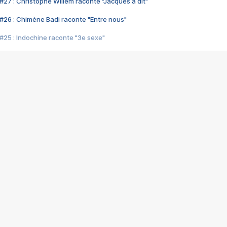
#27 : Christophe Willem raconte "Jacques a dit"
#26 : Chimène Badi raconte "Entre nous"
#25 : Indochine raconte "3e sexe"
#24 : Zaho raconte "C'est chelou"
#23 : Patrick Bruel raconte "Au café des délices"
#22 : Kyo raconte "Le chemin"
#21 : Nolwenn Leroy raconte "Cassé"
#20 : Patrick Hernandez raconte "Born to be alive"
#19 : Lorie raconte "Près de moi"
#18 : Michael Jones raconte "A nos actes manqués" (avec Jean-Jacque
#17 : Khaled raconte "Aïcha"
#16 : Corneille raconte "Parce qu'on vient de loin"
#15 : Indochine raconte "L'aventurier"