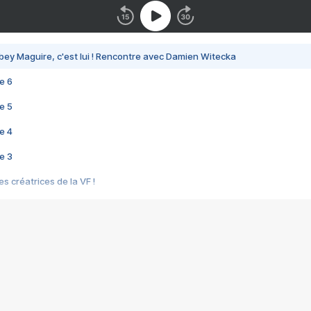
bey Maguire, c'est lui ! Rencontre avec Damien Witecka
e 6
e 5
e 4
e 3
s créatrices de la VF !
e 2
e 1
e Mektoub My Love arrive enfin ! Rencontre avec Shaïn Boumedine et Sal
i : après Toni en famille
elle réalise le bouleversant Dites lui que je l'aime