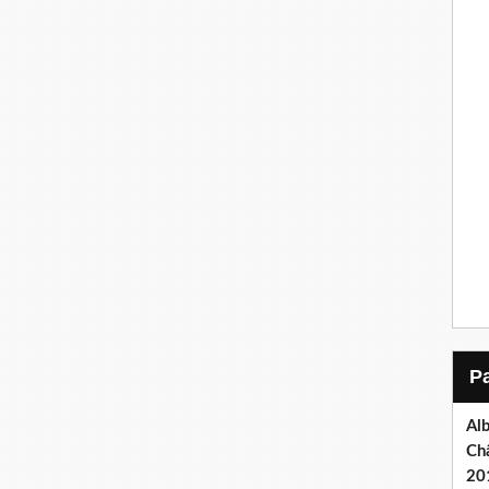
Al
Châ
20