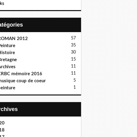
ks
Catégories
57
ROMAN 2012
35
einture
30
istoire
15
retagne
11
rchives
11
CRBC mémoire 2016
5
usique coup de coeur
1
einture
Archives
20
18