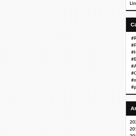
Lin
#
#P
#H
#B
#A
#
#m
#p
20
20