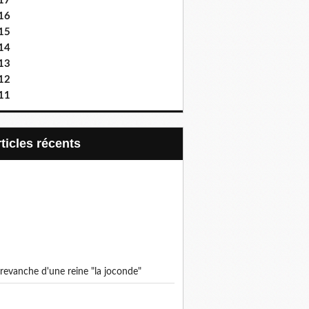
17
16
15
14
13
12
11
articles récents
a revanche d'une reine "la joconde"